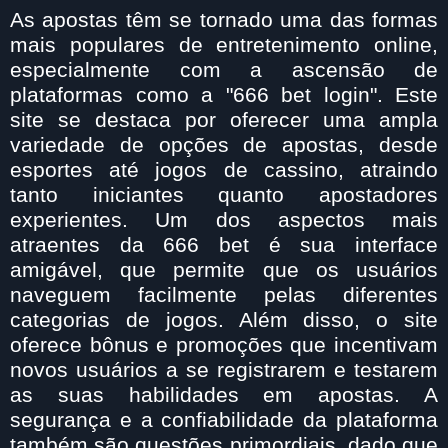
As apostas têm se tornado uma das formas
mais populares de entretenimento online,
especialmente com a ascensão de
plataformas como a "666 bet login". Este
site se destaca por oferecer uma ampla
variedade de opções de apostas, desde
esportes até jogos de cassino, atraindo
tanto iniciantes quanto apostadores
experientes. Um dos aspectos mais
atraentes da 666 bet é sua interface
amigável, que permite que os usuários
naveguem facilmente pelas diferentes
categorias de jogos. Além disso, o site
oferece bônus e promoções que incentivam
novos usuários a se registrarem e testarem
as suas habilidades em apostas. A
segurança e a confiabilidade da plataforma
também são questões primordiais, dado que