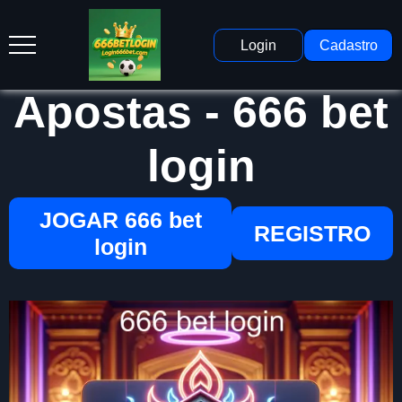
Login
Cadastro
Apostas - 666 bet
login
JOGAR 666 bet
REGISTRO
login