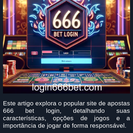
Este artigo explora o popular site de apostas
666 bet login, detalhando suas
características, opções de jogos e a
importância de jogar de forma responsável.